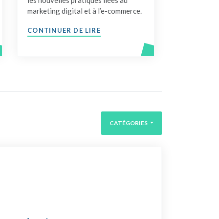
les nouvelles pratiques liées au
marketing digital et à l’e-commerce.
"COMMUNIQUE – DES ATELIERS E
CONTINUER DE LIRE
 – LES ŒUVRES DU CONCOURS “BLUE STONE DESIGN AWAR
CATÉGORIES