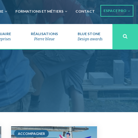
ESPACE PRO
RE
FORMATIONS ET MÉTIERS
CONTACT
UAIRE
RÉALISATIONS
BLUE STONE
eprises
Pierre bleue
Design awards
Recherche 
ACCOMPAGNER