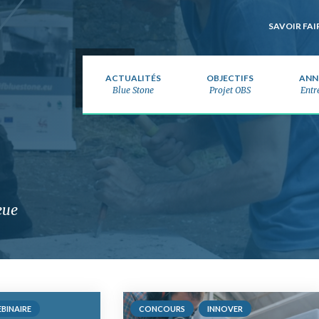
one
SAVOIR FAI
ACTUALITÉS
OBJECTIFS
ANN
Blue Stone
Projet OBS
Entr
leue
BINAIRE
CONCOURS
INNOVER