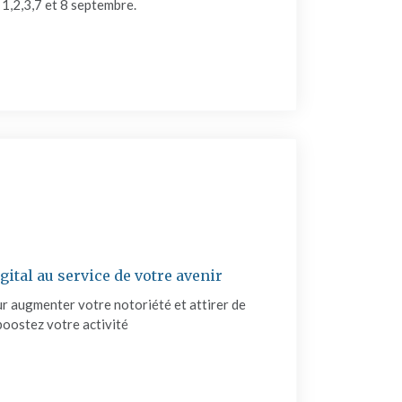
s 1,2,3,7 et 8 septembre.
MATION : LA CHAUX – UN MATÉRIAU ET SES DIVERSES UTI
gital au service de votre avenir
our augmenter votre notoriété et attirer de
boostez votre activité
GNE : LE MARKETING DIGITAL AU SERVICE DE VOTRE AVENIR