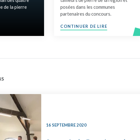
ilan des quatre
tailleurs de pierre de la région et
e de la pierre
posées dans les communes
partenaires du concours.
AP DE FIN POUR OBJECTIF BLUE STONE"
"COMMUNIQUE
CONTINUER DE LIRE
BS
16 SEPTEMBRE 2020