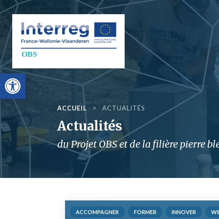
Aller au contenu
Objectif Blue St
Ouvrir la barre d’outils
ACCUEIL
>
ACTUALITÉS
Actualités
du Projet OBS et de la filière pierre b
ACCOMPAGNER
FORMER
INNOVER
WE