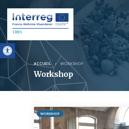
Aller au contenu
Objectif Blue St
Ouvrir la barre d’outils
ACCUEIL
>
WORKSHOP
Workshop
WORKSHOP