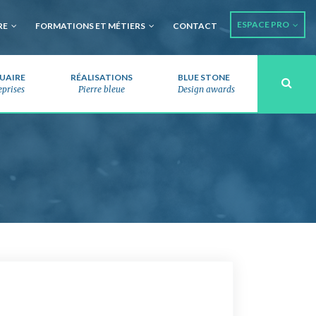
ESPACE PRO
RE
FORMATIONS ET MÉTIERS
CONTACT
UAIRE
RÉALISATIONS
BLUE STONE
eprises
Pierre bleue
Design awards
Recherche 